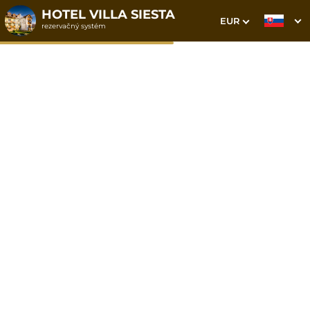
HOTEL VILLA SIESTA
EUR
rezervačný systém
1. Výber pobytu
2. Doplnkové služby
3. Vaše údaje
Apartmán Classic
Dátum príchodu
Dátum odchodu
Prosím vyberte
Prosím vyberte
Inšpirujte sa akciovými pobytmi